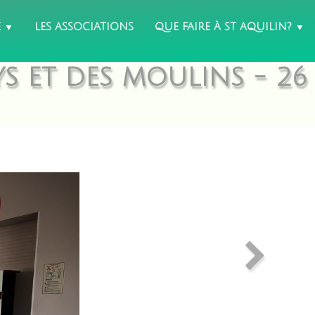
É
LES ASSOCIATIONS
QUE FAIRE À ST AQUILIN?
▼
▼
S ET DES MOULINS - 26