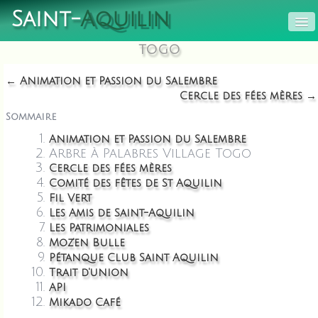
Saint-
Aquilin
TOGO
ACCUEIL
← Animation et Passion du Salembre
SERVICES
▼
Cercle des fées mères →
MUNICIPALITÉ
Sommaire
▼
Animation et Passion du Salembre
LES ASSOCIATIONS
Arbre à Palabres Village Togo
Cercle des fées mères
QUE FAIRE À ST AQUILIN?
▼
Comité des fêtes de St Aquilin
Fil Vert
Les Amis de Saint-Aquilin
Les Patrimoniales
Moz'en Bulle
Pétanque Club Saint Aquilin
Trait d'union
API
Mikado Café