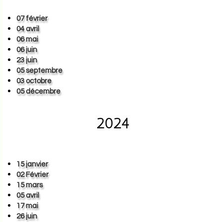
07 février
04 avril
06 mai
06 juin
23 juin
05 septembre
03 octobre
05 décembre
2024
15 janvier
02 Février
15 mars
05 avril
17 mai
26 juin