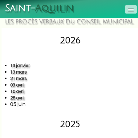
Saint-
Aquilin
LES PROCÈS VERBAUX DU CONSEIL MUNICIPAL
ACCUEIL
SERVICES
▼
2026
MUNICIPALITÉ
▼
LES ASSOCIATIONS
13 janvier
13 mars
QUE FAIRE À ST AQUILIN?
▼
21 mars
03 avril
10 avril
28 avril
05 juin
2025