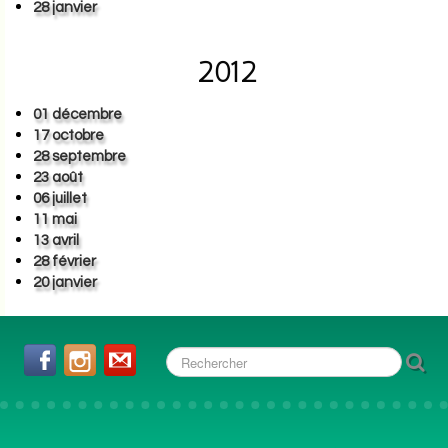
28 janvier
2012
01 décembre
17 octobre
28 septembre
23 août
06 juillet
11 mai
13 avril
28 février
20 janvier