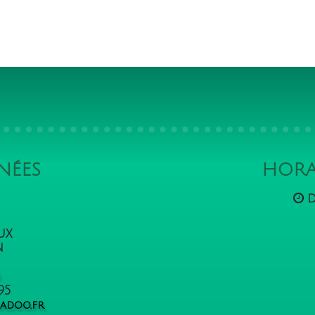
NÉES
HORA
d
oux
n
3
95
nadoo.fr