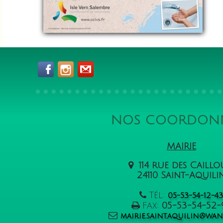
NOS COORDON
MAIRIE
114 rue des Caill
24110 Saint-Aquili
Tél:
05-53-54-12-4
Fax:
05-53-54-52-
mairie.saint.aquilin@wa