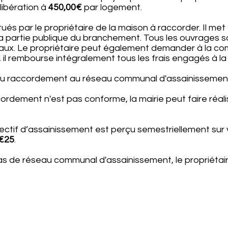
libération à
450,00€
par logement.
tués par le propriétaire de la maison à raccorder. Il me
a partie publique du branchement. Tous les ouvrages sont
ravaux. Le propriétaire peut également demander à la c
s, il rembourse intégralement tous les frais engagés à 
 du raccordement au réseau communal d'assainissemen
cordement n'est pas conforme, la mairie peut faire réal
ectif d’assainissement est perçu semestriellement sur v
€25
.
 de réseau communal d'assainissement, le propriétaire d